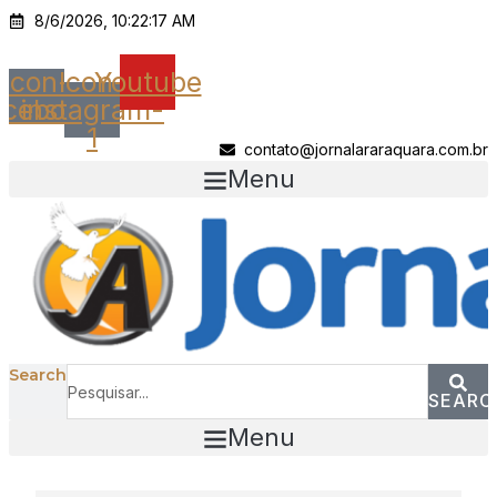
Ir
8/6/2026, 10:22:17 AM
para
o
Icon-
Icon-
Youtube
conteúdo
acebook
instagram-
1
contato@jornalararaquara.com.br
Menu
Search
SEARC
Menu