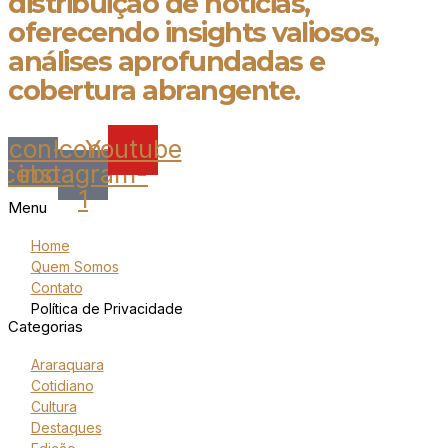
distribuição de notícias,
oferecendo insights valiosos,
análises aprofundadas e
cobertura abrangente.
Icon-
Icon-
Youtube
acebook
instagram-
1
Menu
Home
Quem Somos
Contato
Política de Privacidade
Categorias
Araraquara
Cotidiano
Cultura
Destaques