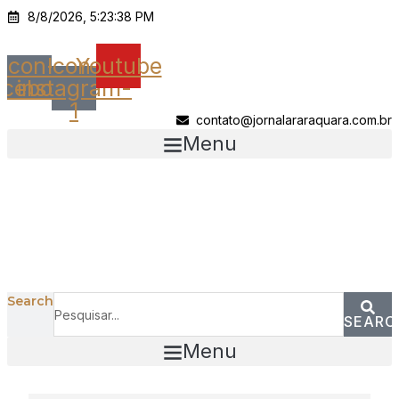
Ir
8/8/2026, 5:23:38 PM
para
o
Icon-
Icon-
Youtube
conteúdo
acebook
instagram-
1
contato@jornalararaquara.com.br
Menu
Search
SEARC
Menu