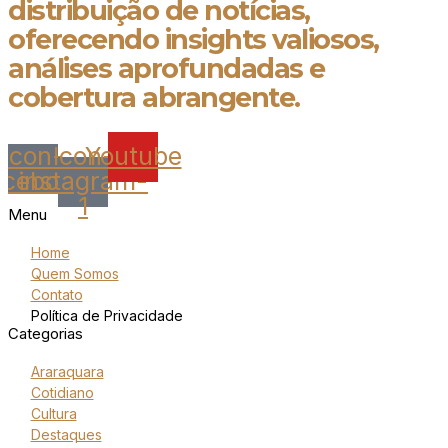
distribuição de notícias,
oferecendo insights valiosos,
análises aprofundadas e
cobertura abrangente.
Icon-
Icon-
Youtube
acebook
instagram-
1
Menu
Home
Quem Somos
Contato
Política de Privacidade
Categorias
Araraquara
Cotidiano
Cultura
Destaques