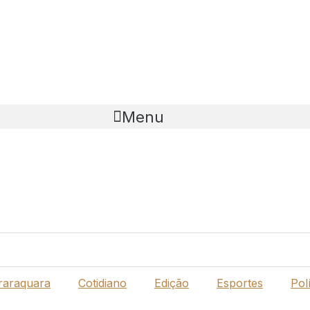
Menu
raraquara
Cotidiano
Edição
Esportes
Polí