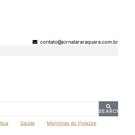
contato@jornalararaquara.com.br
SEARCH
tica
Saúde
Memórias do Polezze