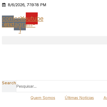
Ir
8/6/2026, 7:19:18 PM
para
o
Icon-
Icon-
Youtube
conteúdo
acebook
instagram-
1
Search
Quem Somos
Últimas Notícias
A