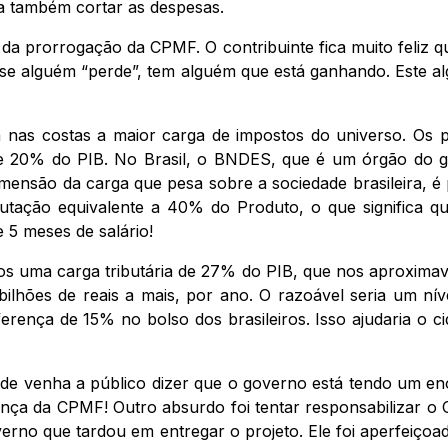
 a também cortar as despesas.
a prorrogação da CPMF. O contribuinte fica muito feliz q
, se alguém “perde”, tem alguém que está ganhando. Este a
ga nas costas a maior carga de impostos do universo. Os
 de 20% do PIB. No Brasil, o BNDES, que é um órgão do g
mensão da carga que pesa sobre a sociedade brasileira, é 
utação equivalente a 40% do Produto, o que significa q
 5 meses de salário!
os uma carga tributária de 27% do PIB, que nos aproximava
bilhões de reais a mais, por ano. O razoável seria um n
ferença de 15% no bolso dos brasileiros. Isso ajudaria o 
dade venha a público dizer que o governo está tendo um e
ança da CPMF! Outro absurdo foi tentar responsabilizar 
erno que tardou em entregar o projeto. Ele foi aperfeiço