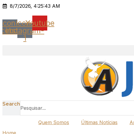
Ir
8/7/2026, 4:25:43 AM
para
o
Icon-
Icon-
Youtube
conteúdo
acebook
instagram-
1
Search
Quem Somos
Últimas Notícias
A
Home