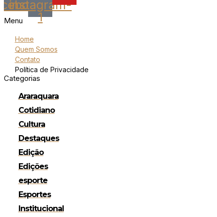
acebook
instagram-
1
Menu
Home
Quem Somos
Contato
Política de Privacidade
Categorias
Araraquara
Cotidiano
Cultura
Destaques
Edição
Edições
esporte
Esportes
Institucional