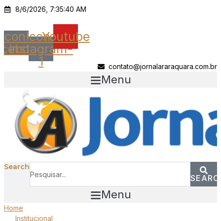
Ir
8/6/2026, 7:35:40 AM
para
o
Icon-
Icon-
Youtube
conteúdo
acebook
instagram-
1
contato@jornalararaquara.com.br
Menu
Search
SEARC
Menu
Home
Institucional