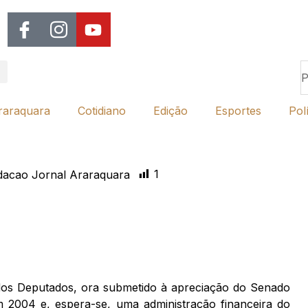
raraquara
Cotidiano
Edição
Esportes
Polí
1
dacao Jornal Araraquara
dos Deputados, ora submetido à apreciação do Senado
 em 2004 e, espera-se, uma administração financeira do