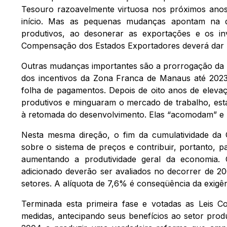
Tesouro razoavelmente virtuosa nos próximos anos
início. Mas as pequenas mudanças apontam na di
produtivos, ao desonerar as exportações e os in
Compensação dos Estados Exportadores deverá dar m
Outras mudanças importantes são a prorrogação da L
dos incentivos da Zona Franca de Manaus até 2023
folha de pagamentos. Depois de oito anos de elevaç
produtivos e minguaram o mercado de trabalho, esta
à retomada do desenvolvimento. Elas “acomodam” e 
Nesta mesma direção, o fim da cumulatividade da C
sobre o sistema de preços e contribuir, portanto, p
aumentando a produtividade geral da economia. 
adicionado deverão ser avaliados no decorrer de 200
setores. A alíquota de 7,6% é conseqüência da exigên
Terminada esta primeira fase e votadas as Leis 
medidas, antecipando seus benefícios ao setor prod