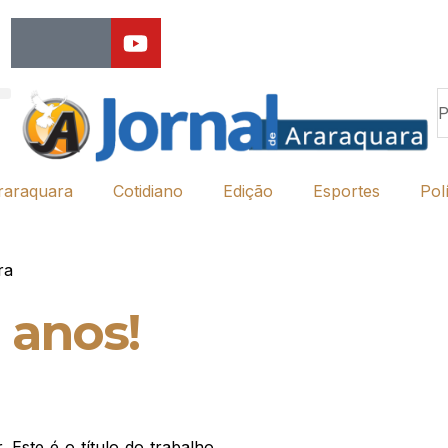
raraquara
Cotidiano
Edição
Esportes
Polí
ra
 anos!
 Este é o título do trabalho