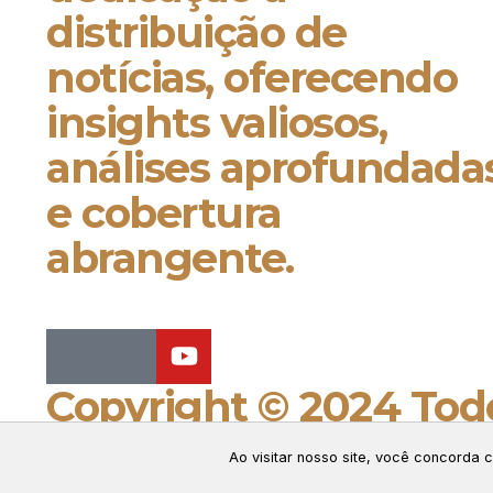
distribuição de
notícias, oferecendo
insights valiosos,
análises aprofundada
e cobertura
abrangente.
Copyright © 2024 Todo
Connect Web Marketi
Ao visitar nosso site, você concorda
GERENCIAR COOKIES