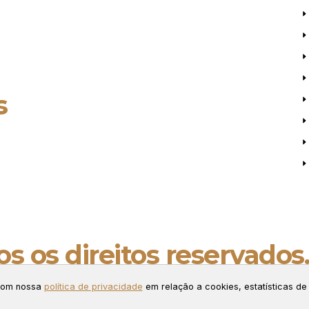
s
s os direitos reservados
ng.
 com nossa
política de privacidade
em relação a cookies, estatísticas de