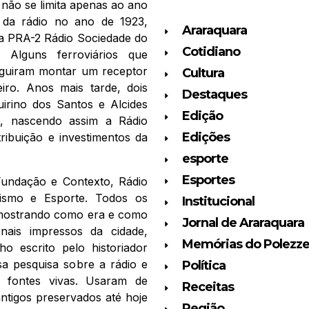
 não se limita apenas ao ano
 da rádio no ano de 1923,
Araraquara
 a PRA-2 Rádio Sociedade do
Cotidiano
 Alguns ferroviários que
eguiram montar um receptor
Cultura
ro. Anos mais tarde, dois
Destaques
uirino dos Santos e Alcides
Edição
l, nascendo assim a Rádio
Edições
ribuição e investimentos da
esporte
Esportes
 Fundação e Contexto, Rádio
alismo e Esporte. Todos os
Institucional
 mostrando como era e como
Jornal de Araraquara
rnais impressos da cidade,
Memórias do Polezz
o escrito pelo historiador
sa pesquisa sobre a rádio e
Política
s fontes vivas. Usaram de
Receitas
ntigos preservados até hoje
Região