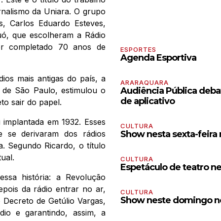
nalismo da Uniara. O grupo
s, Carlos Eduardo Esteves,
Duó, que escolheram a Rádio
er completado 70 anos de
ESPORTES
Agenda Esportiva
ios mais antigas do país, a
ARARAQUARA
r de São Paulo, estimulou o
Audiência Pública debat
de aplicativo
to sair do papel.
i implantada em 1932. Esses
CULTURA
 e se derivaram dos rádios
Show nesta sexta-feira
 Segundo Ricardo, o título
ual.
CULTURA
Espetáculo de teatro n
ssa história: a Revolução
epois da rádio entrar no ar,
CULTURA
Show neste domingo no
o Decreto de Getúlio Vargas,
io e garantindo, assim, a