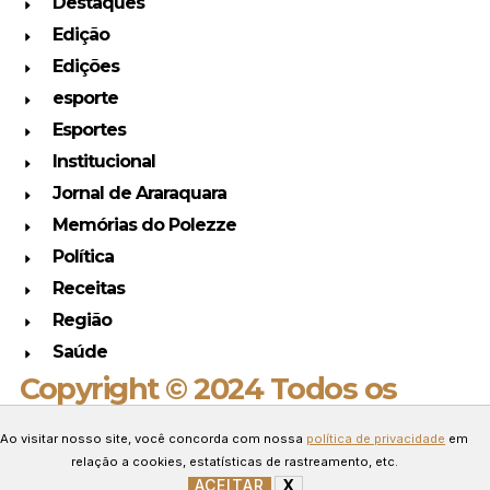
Destaques
Edição
Edições
esporte
Esportes
Institucional
Jornal de Araraquara
Memórias do Polezze
Política
Receitas
Região
Saúde
Copyright © 2024 Todos os
direitos reservados.
Ao visitar nosso site, você concorda com nossa
política de privacidade
em
Desenvolvido por Connect Web
relação a cookies, estatísticas de rastreamento, etc.
Marketing.
ACEITAR
X
GERENCIAR COOKIES