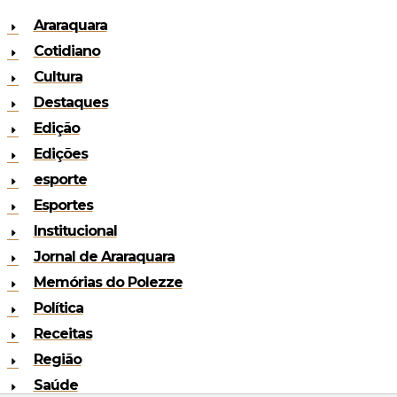
Araraquara
Cotidiano
Cultura
Destaques
Edição
Edições
esporte
Esportes
Institucional
Jornal de Araraquara
Memórias do Polezze
Política
Receitas
Região
Saúde