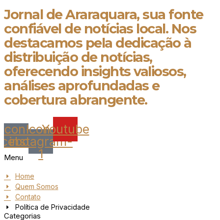
Jornal de Araraquara, sua fonte
confiável de notícias local. Nos
destacamos pela dedicação à
distribuição de notícias,
oferecendo insights valiosos,
análises aprofundadas e
cobertura abrangente.
Icon-
Icon-
Youtube
acebook
instagram-
1
Menu
Home
Quem Somos
Contato
Política de Privacidade
Categorias