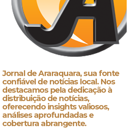
Jornal de Araraquara, sua fonte
confiável de notícias local. Nos
destacamos pela dedicação à
distribuição de notícias,
oferecendo insights valiosos,
análises aprofundadas e
cobertura abrangente.