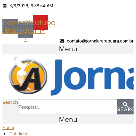
Ir
8/9/2026, 9:38:54 AM
para
o
Icon-
Icon-
Youtube
conteúdo
acebook
instagram-
1
contato@jornalararaquara.com.br
Menu
Search
SEARC
Menu
Home
Cotidiano