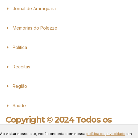
Jornal de Araraquara
Memórias do Polezze
Política
Receitas
Região
Saúde
Copyright © 2024 Todos os
direitos reservados.
Ao visitar nosso site, você concorda com nossa
política de privacidade
em
Desenvolvido por Connect Web