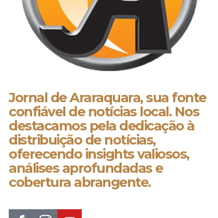
Jornal de Araraquara, sua fonte
confiável de notícias local. Nos
destacamos pela dedicação à
distribuição de notícias,
oferecendo insights valiosos,
análises aprofundadas e
cobertura abrangente.