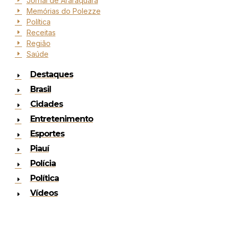
Jornal de Araraquara
Memórias do Polezze
Política
Receitas
Região
Saúde
Destaques
Brasil
Cidades
Entretenimento
Esportes
Piauí
Polícia
Política
Vídeos