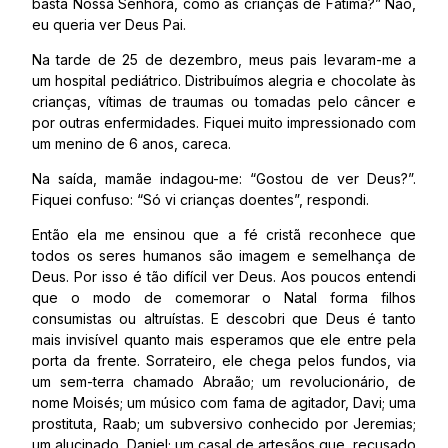
basta Nossa Senhora, como as crianças de Fátima?” Não,
eu queria ver Deus Pai.
Na tarde de 25 de dezembro, meus pais levaram-me a
um hospital pediátrico. Distribuímos alegria e chocolate às
crianças, vítimas de traumas ou tomadas pelo câncer e
por outras enfermidades. Fiquei muito impressionado com
um menino de 6 anos, careca.
Na saída, mamãe indagou-me: “Gostou de ver Deus?”.
Fiquei confuso: “Só vi crianças doentes”, respondi.
Então ela me ensinou que a fé cristã reconhece que
todos os seres humanos são imagem e semelhança de
Deus. Por isso é tão difícil ver Deus. Aos poucos entendi
que o modo de comemorar o Natal forma filhos
consumistas ou altruístas. E descobri que Deus é tanto
mais invisível quanto mais esperamos que ele entre pela
porta da frente. Sorrateiro, ele chega pelos fundos, via
um sem-terra chamado Abraão; um revolucionário, de
nome Moisés; um músico com fama de agitador, Davi; uma
prostituta, Raab; um subversivo conhecido por Jeremias;
um alucinado, Daniel; um casal de artesãos que, recusado