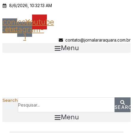
Ir
8/6/2026, 10:32:13 AM
para
o
Icon-
Icon-
Youtube
conteúdo
acebook
instagram-
1
contato@jornalararaquara.com.br
Menu
Search
SEARC
Menu