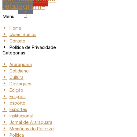
acebook
instagram-
1
Menu
Home
Quem Somos
Contato
Política de Privacidade
Categorias
Araraquara
Cotidiano
Cultura
Destaques
Edição
Edições
esporte
Esportes
Institucional
Jornal de Araraquara
Memórias do Polezze
Política