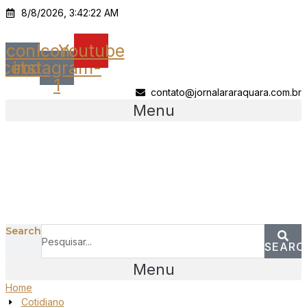
Ir
8/8/2026, 3:42:22 AM
para
o
Icon-
Icon-
Youtube
conteúdo
acebook
instagram-
1
contato@jornalararaquara.com.br
Menu
Search
SEARC
Menu
Home
Cotidiano