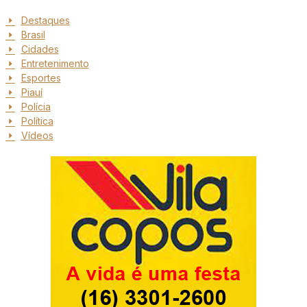
Destaques
Brasil
Cidades
Entretenimento
Esportes
Piauí
Polícia
Política
Vídeos