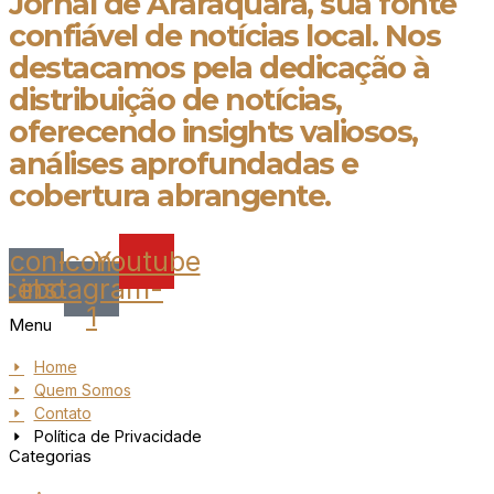
Jornal de Araraquara, sua fonte
confiável de notícias local. Nos
destacamos pela dedicação à
distribuição de notícias,
oferecendo insights valiosos,
análises aprofundadas e
cobertura abrangente.
Icon-
Icon-
Youtube
acebook
instagram-
1
Menu
Home
Quem Somos
Contato
Política de Privacidade
Categorias