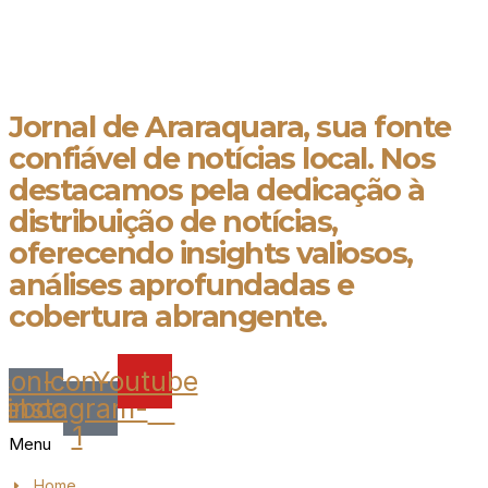
Jornal de Araraquara, sua fonte confiável de notícias local. Nos destacamos
pela dedicação à distribuição de notícias, oferecendo insights valiosos,
análises aprofundadas e cobertura abrangente.
Jornal de Araraquara, sua fonte
confiável de notícias local. Nos
destacamos pela dedicação à
distribuição de notícias,
oferecendo insights valiosos,
análises aprofundadas e
cobertura abrangente.
Icon-
Icon-
Youtube
cebook
instagram-
1
Menu
Home