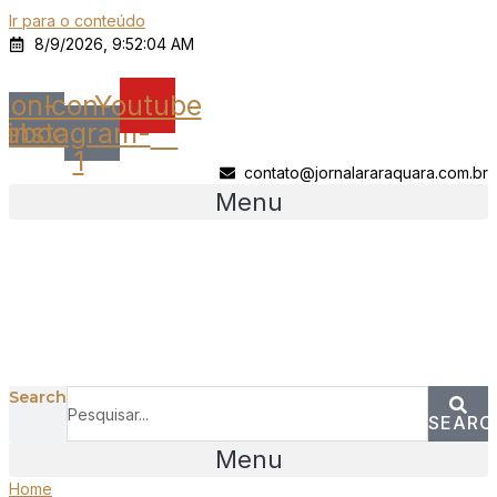
Ir para o conteúdo
8/9/2026, 9:52:04 AM
Icon-
Icon-
Youtube
cebook
instagram-
1
contato@jornalararaquara.com.br
Menu
Search
SEARC
Menu
Home