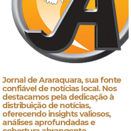
Jornal de Araraquara, sua fonte
confiável de notícias local. Nos
destacamos pela dedicação à
distribuição de notícias,
oferecendo insights valiosos,
análises aprofundadas e
cobertura abrangente.