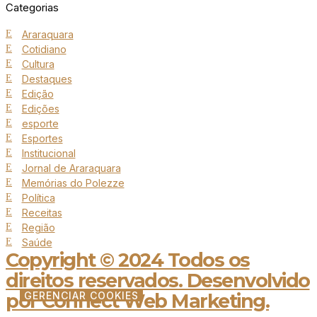
Categorias
Araraquara
Cotidiano
Cultura
Destaques
Edição
Edições
esporte
Esportes
Institucional
Jornal de Araraquara
Memórias do Polezze
Política
Receitas
Região
Saúde
Copyright © 2024 Todos os
direitos reservados. Desenvolvido
por Connect Web Marketing.
GERENCIAR COOKIES