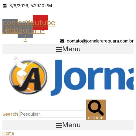
Ir
8/6/2026, 5:29:10 PM
para
o
Icon-
Icon-
Youtube
conteúdo
acebook
instagram-
1
contato@jornalararaquara.com.br
Menu
Search
SEARCH
Menu
Home