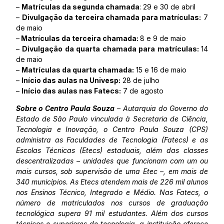
–
Matrículas da segunda chamada
: 29 e 30 de abril
–
Divulgação da terceira chamada para matrículas:
7
de maio
–
Matrículas da terceira chamada:
8 e 9 de maio
–
Divulgação da quarta chamada para matrículas:
14
de maio
–
Matrículas da quarta chamada:
15 e 16 de maio
–
Início das aulas na Univesp:
28 de julho
–
Início das aulas nas Fatecs:
7 de agosto
Sobre o Centro Paula Souza
– Autarquia do Governo do
Estado de São Paulo vinculada à Secretaria de Ciência,
Tecnologia e Inovação, o Centro Paula Souza (CPS)
administra as Faculdades de Tecnologia (Fatecs) e as
Escolas Técnicas (Etecs) estaduais, além das classes
descentralizadas – unidades que funcionam com um ou
mais cursos, sob supervisão de uma Etec –, em mais de
340 municípios. As Etecs atendem mais de 226 mil alunos
nos Ensinos Técnico, Integrado e Médio. Nas Fatecs, o
número de matriculados nos cursos de graduação
tecnológica supera 91 mil estudantes. Além dos cursos
técnicos e superiores de tecnologia, a instituição oferece