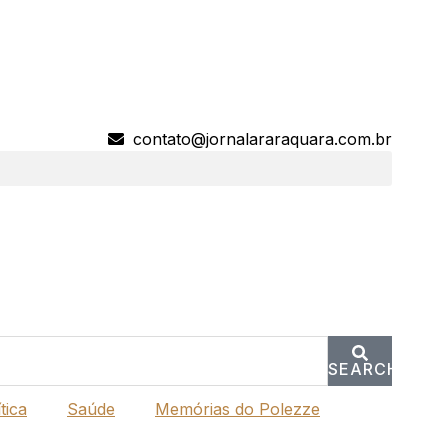
contato@jornalararaquara.com.br
SEARCH
tica
Saúde
Memórias do Polezze