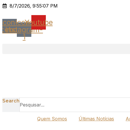
Ir
8/7/2026, 9:55:07 PM
para
o
Icon-
Icon-
Youtube
conteúdo
acebook
instagram-
1
Search
Quem Somos
Últimas Notícias
A