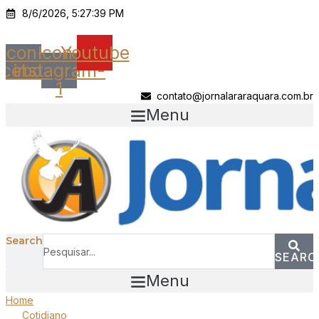
Ir
8/6/2026, 5:27:39 PM
para
o
Icon-
Icon-
Youtube
conteúdo
acebook
instagram-
1
contato@jornalararaquara.com.br
Menu
Search
SEARC
Menu
Home
Cotidiano