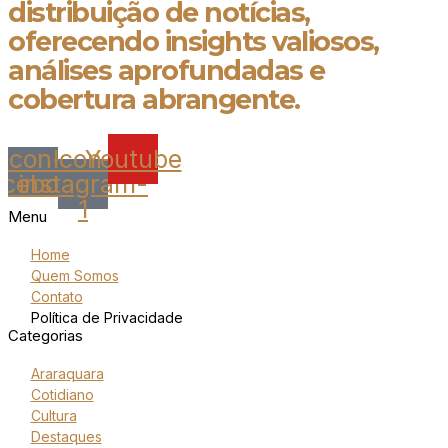
distribuição de notícias,
oferecendo insights valiosos,
análises aprofundadas e
cobertura abrangente.
Icon-
Icon-
Youtube
acebook
instagram-
1
Menu
Home
Quem Somos
Contato
Política de Privacidade
Categorias
Araraquara
Cotidiano
Cultura
Destaques