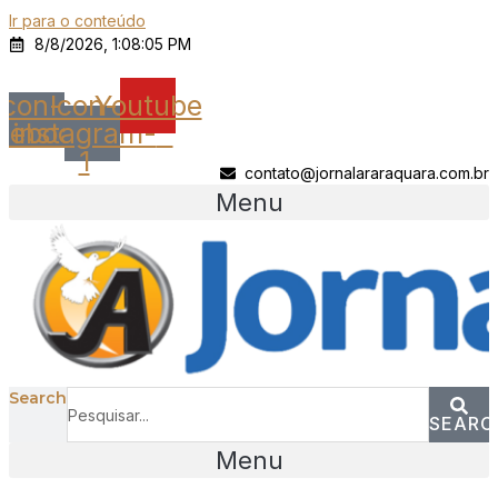
Ir para o conteúdo
8/8/2026, 1:08:05 PM
Icon-
Icon-
Youtube
cebook
instagram-
1
contato@jornalararaquara.com.br
Menu
Search
SEARC
Menu