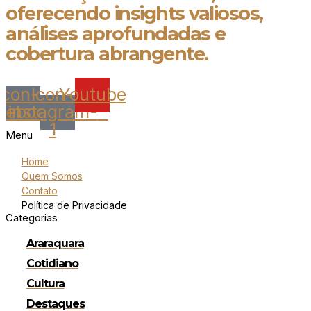
oferecendo insights valiosos,
análises aprofundadas e
cobertura abrangente.
Icon-
Icon-
Youtube
cebook
instagram-
1
Menu
Home
Quem Somos
Contato
Política de Privacidade
Categorias
Araraquara
Cotidiano
Cultura
Destaques