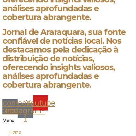
análises aprofundadas e
cobertura abrangente.
Jornal de Araraquara, sua fonte
confiável de notícias local. Nos
destacamos pela dedicação à
distribuição de notícias,
oferecendo insights valiosos,
análises aprofundadas e
cobertura abrangente.
Icon-
Icon-
Youtube
acebook
instagram-
1
Menu
Home