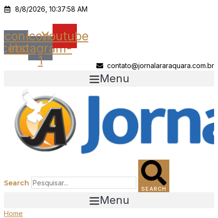
Ir
8/8/2026, 10:37:58 AM
para
o
Icon-
Icon-
Youtube
conteúdo
acebook
instagram-
1
contato@jornalararaquara.com.br
Menu
Search
SEARCH
Menu
Home