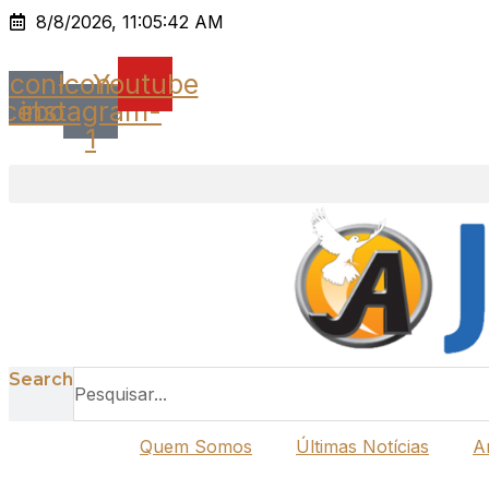
Ir
8/8/2026, 11:05:42 AM
para
o
Icon-
Icon-
Youtube
conteúdo
acebook
instagram-
1
Search
Quem Somos
Últimas Notícias
A