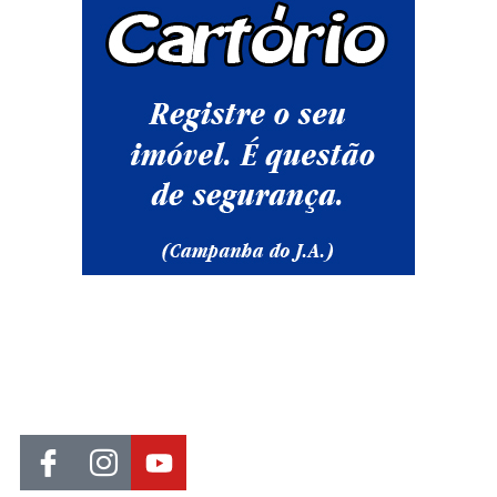
Jornal de Araraquara, sua fonte confiável de notícias local. Nos
destacamos pela dedicação à distribuição de notícias, oferecendo
insights valiosos, análises aprofundadas e cobertura abrangente.