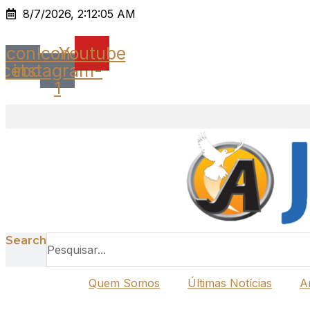
Ir
8/7/2026, 2:12:05 AM
para
o
Icon-
Icon-
Youtube
conteúdo
acebook
instagram-
1
Search
Quem Somos
Últimas Notícias
A