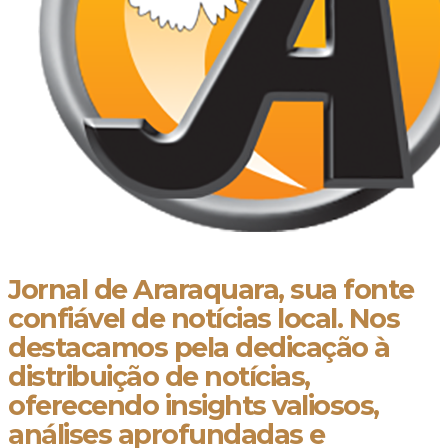
Jornal de Araraquara, sua fonte
confiável de notícias local. Nos
destacamos pela dedicação à
distribuição de notícias,
oferecendo insights valiosos,
análises aprofundadas e