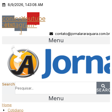
Ir
8/9/2026, 1:43:08 AM
para
o
Icon-
Icon-
Youtube
conteúdo
acebook
instagram-
1
contato@jornalararaquara.com.br
Menu
Search
SEARC
Menu
Home
Cotidiano