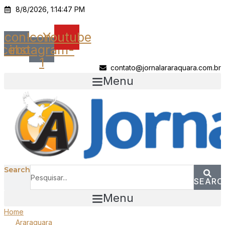
Ir
8/8/2026, 1:14:47 PM
para
o
Icon-
Icon-
Youtube
conteúdo
acebook
instagram-
1
contato@jornalararaquara.com.br
Menu
Search
SEARC
Menu
Home
Araraquara