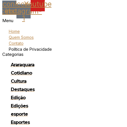
Icon-
Icon-
Youtube
acebook
instagram-
1
Menu
Home
Quem Somos
Contato
Política de Privacidade
Categorias
Araraquara
Cotidiano
Cultura
Destaques
Edição
Edições
esporte
Esportes