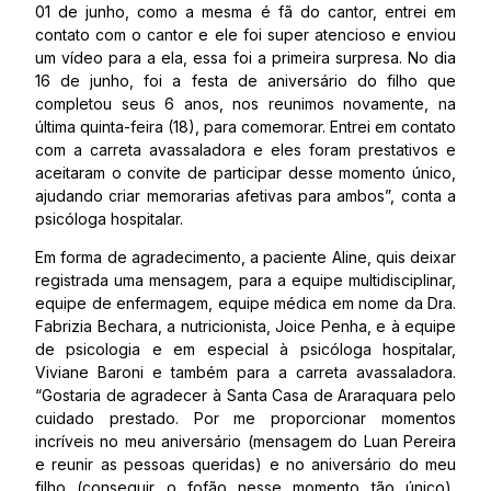
01 de junho, como a mesma é fã do cantor, entrei em
contato com o cantor e ele foi super atencioso e enviou
um vídeo para a ela, essa foi a primeira surpresa. No dia
16 de junho, foi a festa de aniversário do filho que
completou seus 6 anos, nos reunimos novamente, na
última quinta-feira (18), para comemorar. Entrei em contato
com a carreta avassaladora e eles foram prestativos e
aceitaram o convite de participar desse momento único,
ajudando criar memorarias afetivas para ambos”, conta a
psicóloga hospitalar.
Em forma de agradecimento, a paciente Aline, quis deixar
registrada uma mensagem, para a equipe multidisciplinar,
equipe de enfermagem, equipe médica em nome da Dra.
Fabrizia Bechara, a nutricionista, Joice Penha, e à equipe
de psicologia e em especial à psicóloga hospitalar,
Viviane Baroni e também para a carreta avassaladora.
“Gostaria de agradecer à Santa Casa de Araraquara pelo
cuidado prestado. Por me proporcionar momentos
incríveis no meu aniversário (mensagem do Luan Pereira
e reunir as pessoas queridas) e no aniversário do meu
filho (conseguir o fofão nesse momento tão único),