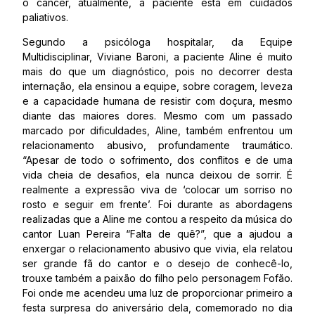
o câncer, atualmente, a paciente está em cuidados
paliativos.
Segundo a psicóloga hospitalar, da Equipe
Multidisciplinar, Viviane Baroni, a paciente Aline é muito
mais do que um diagnóstico, pois no decorrer desta
internação, ela ensinou a equipe, sobre coragem, leveza
e a capacidade humana de resistir com doçura, mesmo
diante das maiores dores. Mesmo com um passado
marcado por dificuldades, Aline, também enfrentou um
relacionamento abusivo, profundamente traumático.
“Apesar de todo o sofrimento, dos conflitos e de uma
vida cheia de desafios, ela nunca deixou de sorrir. É
realmente a expressão viva de ‘colocar um sorriso no
rosto e seguir em frente’. Foi durante as abordagens
realizadas que a Aline me contou a respeito da música do
cantor Luan Pereira “Falta de quê?”, que a ajudou a
enxergar o relacionamento abusivo que vivia, ela relatou
ser grande fã do cantor e o desejo de conhecê-lo,
trouxe também a paixão do filho pelo personagem Fofão.
Foi onde me acendeu uma luz de proporcionar primeiro a
festa surpresa do aniversário dela, comemorado no dia