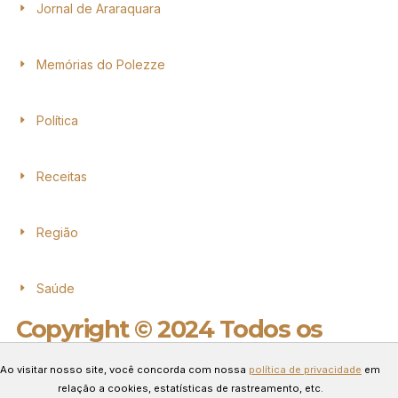
Jornal de Araraquara
Memórias do Polezze
Política
Receitas
Região
Saúde
Copyright © 2024 Todos os
direitos reservados.
Ao visitar nosso site, você concorda com nossa
política de privacidade
em
Desenvolvido por Connect Web
relação a cookies, estatísticas de rastreamento, etc.