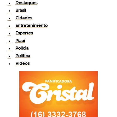
Destaques
Brasil
Cidades
Entretenimento
Esportes
Piauí
Polícia
Política
Vídeos