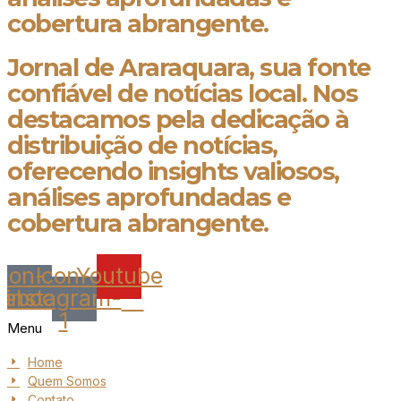
cobertura abrangente.
Jornal de Araraquara, sua fonte
confiável de notícias local. Nos
destacamos pela dedicação à
distribuição de notícias,
oferecendo insights valiosos,
análises aprofundadas e
cobertura abrangente.
Icon-
Icon-
Youtube
cebook
instagram-
1
Menu
Home
Quem Somos
Contato