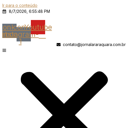
Ir para o conteúdo
8/7/2026, 6:55:48 PM
Icon-
Icon-
Youtube
cebook
instagram-
1
contato@jornalararaquara.com.br