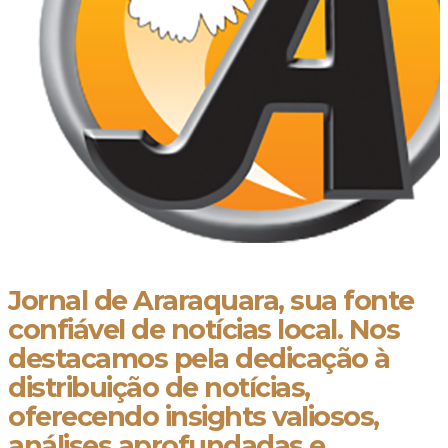
Jornal de Araraquara, sua fonte
confiável de notícias local. Nos
destacamos pela dedicação à
distribuição de notícias,
oferecendo insights valiosos,
análises aprofundadas e