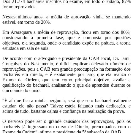
Dos 21.774 bacharéis inscritos no exame, em todo o Estado, 87%
foram reprovados.
Nesses últimos anos, a média de aprovação vinha se mantendo
estável, em torno de 20%.
Em Araraquara a média de reprovação, ficou em torno dos 80%,
considerando a primeira fase, que é composta por questões
objetivas, e a segunda, onde o candidato expõe na prática, a teoria
estudada em sala de aula.
De acordo com o advogado e presidente da OAB local, Dr. Jamil
Gonçalves do Nascimento, é difícil explicar o elevado número de
reprovações, pois a OAB tem grande preocupação na formação dos
bacharéis em direito, e é exatamente por isso, que ela realiza o
Exame da Ordem, que tem como principal objetivo, avaliar a
qualificação do bacharel, analisando o que ele aprendeu durante os
cinco anos do curso.
“É aí que fica a minha pergunta, será que se o bacharel realmente
estudar, ele não passa? Talvez esteja faltando mais dedicação, e
acima de tudo, bastante calma e confiança na realização da prova.
O nervoso pode ser o grande causador das reprovações, pois os
bacharéis já ingressam no curso de Direito, preocupados com o
Exame da Ordem”, afirma o presidente da 5ª subseção da OAB.