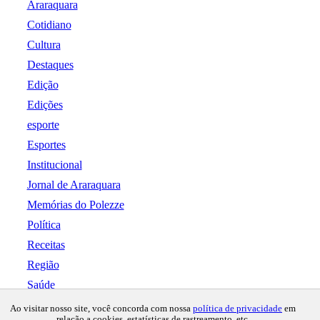
Araraquara
Cotidiano
Cultura
Destaques
Edição
Edições
esporte
Esportes
Institucional
Jornal de Araraquara
Memórias do Polezze
Política
Receitas
Região
Saúde
Copyright © 2024 Todos os direitos
Ao visitar nosso site, você concorda com nossa
política de privacidade
em
relação a cookies, estatísticas de rastreamento, etc.