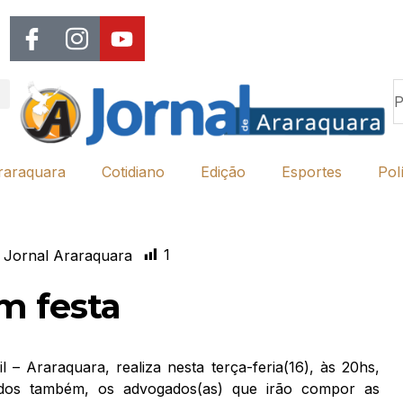
raraquara
Cotidiano
Edição
Esportes
Polí
1
 Jornal Araraquara
m festa
 Araraquara, realiza nesta terça-feria(16), às 20hs,
dos também, os advogados(as) que irão compor as