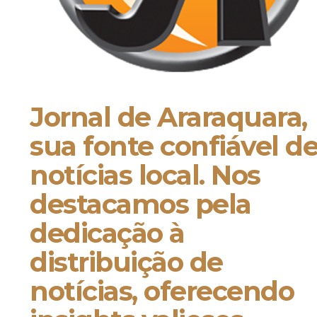
Jornal de Araraquara,
sua fonte confiável d
notícias local. Nos
destacamos pela
dedicação à
distribuição de
notícias, oferecendo