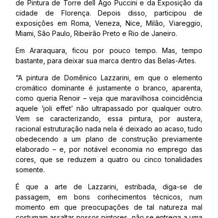
de Pintura de Torre dell Ago Puccini e da Exposição da
cidade de Florença. Depois disso, participou de
exposições em Roma, Veneza, Nice, Milão, Viareggio,
Miami, São Paulo, Ribeirão Preto e Rio de Janeiro.
Em Araraquara, ficou por pouco tempo. Mas, tempo
bastante, para deixar sua marca dentro das Belas-Artes.
“A pintura de Domênico Lazzarini, em que o elemento
cromático dominante é justamente o branco, aparenta,
como queria Renoir – veja que maravilhosa coincidência
aquele ‘joli effet’ não ultrapassado por qualquer outro.
Vem se caracterizando, essa pintura, por austera,
racional estruturação nada nela é deixado ao acaso, tudo
obedecendo a um plano de construção previamente
elaborado – e, por notável economia no emprego das
cores, que se reduzem a quatro ou cinco tonalidades
somente.
É que a arte de Lazzarini, estribada, diga-se de
passagem, em bons conhecimentos técnicos, num
momento em que preocupações de tal natureza mal
costumam assaltar nossos pintores, não se entrega a uma