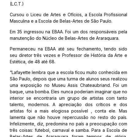
(L.C.T.)
Cursou o Liceu de Artes e Ofícios, a Escola Profissional
Masculina e a Escola de Belas-Artes de São Paulo.
Em 35 ingressou na EBAA. Foi um dos responsáveis pela
manutenção do Núcleo de Belas-Artes de Araraquara.
Permaneceu na EBAA até seu fechamento, tendo sido
seu diretor três vezes e Professor de História da Arte e
Estética, de 48 até 68.
“Lafayette lembra que a escola ficou muito conhecida em
São Paulo, depois que uma turma de alunos seus realizou
uma exposição no Museu Assis Chateaubriand. Foi um
baque, uma bomba. Eles nunca poderiam imaginar que no
interior se encontraria um grupo de artistas com tanto
talento, modernos. A apreciação dos críticos e dos
artistas foi a mais elogiosa possível , conta ele. Mas
lamenta que não houve repercussão no resto do país.
Infelizmente, diz, predomina no país a preocupação com
três coisas: futebol, carnaval e samba. Para a Escola de
Belas-Artes de Araraquara foram tempos de glória,