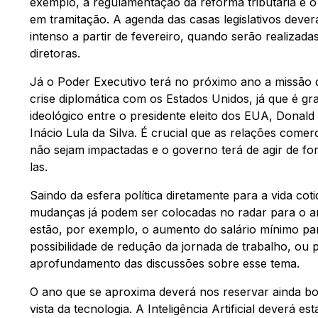
exemplo, a regulamentação da reforma tributária e 
em tramitação. A agenda das casas legislativos dever
intenso a partir de fevereiro, quando serão realizada
diretoras.
Já o Poder Executivo terá no próximo ano a missão 
crise diplomática com os Estados Unidos, já que é gr
ideológico entre o presidente eleito dos EUA, Donald
Inácio Lula da Silva. É crucial que as relações comer
não sejam impactadas e o governo terá de agir de fo
las.
Saindo da esfera política diretamente para a vida cot
mudanças já podem ser colocadas no radar para o an
estão, por exemplo, o aumento do salário mínimo par
possibilidade de redução da jornada de trabalho, ou
aprofundamento das discussões sobre esse tema.
O ano que se aproxima deverá nos reservar ainda b
vista da tecnologia. A Inteligência Artificial deverá e