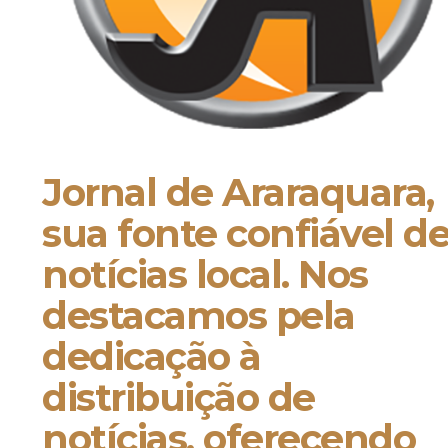
Jornal de Araraquara,
sua fonte confiável d
notícias local. Nos
destacamos pela
dedicação à
distribuição de
notícias, oferecendo