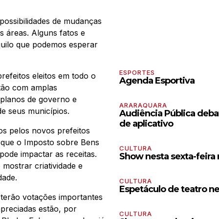
possibilidades de mudanças
s áreas. Alguns fatos e
aquilo que podemos esperar
ESPORTES
efeitos eleitos em todo o
Agenda Esportiva
estão com amplas
 planos de governo e
ARARAQUARA
e seus municípios.
Audiência Pública debat
de aplicativo
os pelos novos prefeitos
orque o Imposto sobre Bens
CULTURA
 pode impactar as receitas.
Show nesta sexta-feira
mostrar criatividade e
dade.
CULTURA
Espetáculo de teatro n
terão votações importantes
apreciadas estão, por
CULTURA