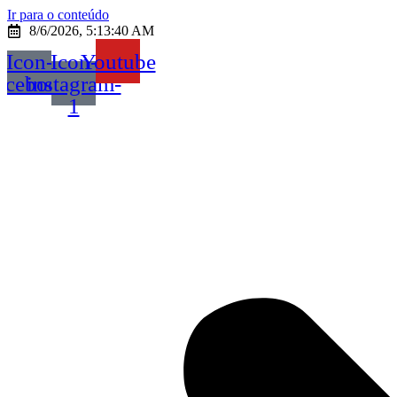
Ir para o conteúdo
8/6/2026, 5:13:40 AM
Icon-
Icon-
Youtube
acebook
instagram-
1