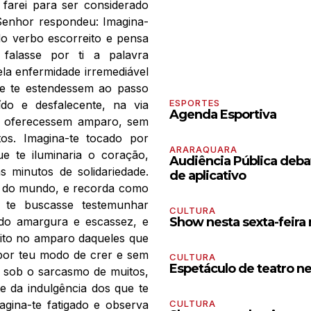
e farei para ser considerado
Senhor respondeu: Imagina-
do verbo escorreito e pensa
falasse por ti a palavra
la enfermidade irremediável
ue te estendessem ao passo
ESPORTES
ído e desfalecente, na via
Agenda Esportiva
te oferecessem amparo, sem
os. Imagina-te tocado por
ARARAQUARA
e te iluminaria o coração,
Audiência Pública debat
s minutos de solidariedade.
de aplicativo
o do mundo, e recorda como
 te buscasse testemunhar
CULTURA
ndo amargura e escassez, e
Show nesta sexta-feira
úbito no amparo daqueles que
 por teu modo de crer e sem
CULTURA
Espetáculo de teatro n
, sob o sarcasmo de muitos,
e da indulgência dos que te
agina-te fatigado e observa
CULTURA