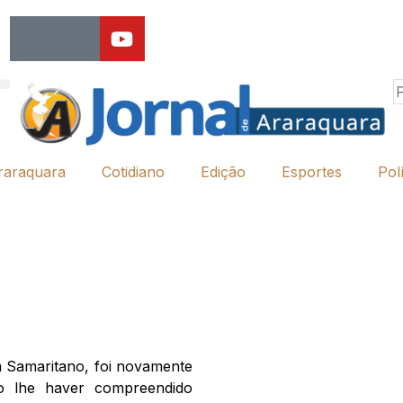
raraquara
Cotidiano
Edição
Esportes
Polí
 Samaritano, foi novamente
ão lhe haver compreendido