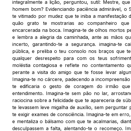
integralmente a lição, perguntou, sutil: Mestre, qu
homem bom? Evidenciando paciência admirável, o 
te vitimado por mudez que te iniba a manifestação 
quão grato te mostrarias ao companheiro que 
encarcerada na boca. Imagina-te de olhos mortos pe
e lembra a alegria da caminhada, ante as mãos q
incerto, garantindo-te a segurança. imagina-te ca
pública, e preliba o teu consolo nos braços que 
qualquer desrespeito para com os teus sofriment
moléstia contagiosa e reflete no contentamento qu
perante a visita do amigo que te fosse levar algun
Imagina-te no cárcere, padecendo a incompreensã
te edificaria o gesto de coragem do irmão que
entendimento. Imagina-te sem pão no lar, arrosta
raciocina sobre a felicidade que te apareceria de s
te levassem leve migalha de auxílio, sem perguntar
te exigir exames de consciência. Imagina-te em erro
e mentaliza o bálsamo com que te acalmarias, diant
desculpassem a falta, alentando-te o recomeço. Im