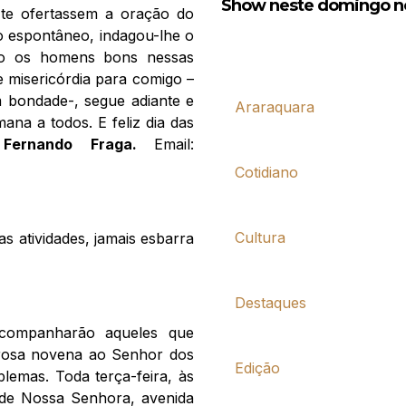
Show neste domingo no
 te ofertassem a oração do
lo espontâneo, indagou-lhe o
ido os homens bons nessas
 misericórdia para comigo –
m bondade-, segue adiante e
Araraquara
ana a todos. E feliz dia das
Fernando Fraga.
Email:
Cotidiano
Cultura
s atividades, jamais esbarra
Destaques
acompanharão aqueles que
agrosa novena ao Senhor dos
Edição
lemas. Toda terça-feira, às
 de Nossa Senhora, avenida