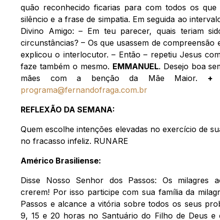
quão reconhecido ficarias para com todos os que
silêncio e a frase de simpatia. Em seguida ao interva
Divino Amigo: – Em teu parecer, quais teriam s
circunstâncias? – Os que usassem de compreensão e
explicou o interlocutor. – Então – repetiu Jesus co
faze também o mesmo.
EMMANUEL
. Desejo boa sem
mães com a benção da Mãe Maior.
+ 
programa@fernandofraga.com.br
REFLEXÃO DA SEMANA:
Quem escolhe intenções elevadas no exercício de sua
no fracasso infeliz. RUNARE
Américo Brasiliense:
Disse Nosso Senhor dos Passos: Os milagres 
crerem! Por isso participe com sua família da mil
Passos e alcance a vitória sobre todos os seus prob
9, 15 e 20 horas no Santuário do Filho de Deus e