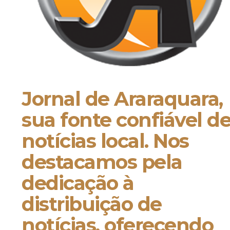
Jornal de Araraquara,
sua fonte confiável d
notícias local. Nos
destacamos pela
dedicação à
distribuição de
notícias, oferecendo