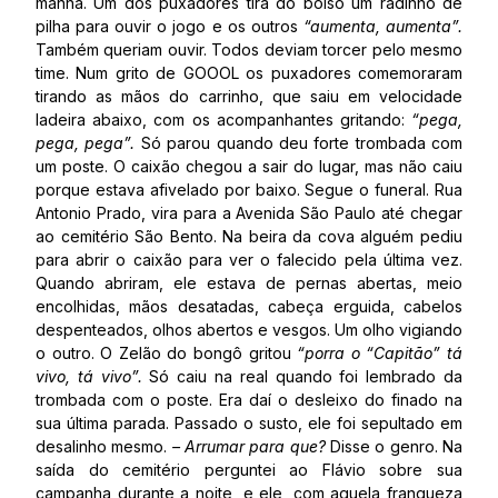
manhã. Um dos puxadores tira do bolso um radinho de
pilha para ouvir o jogo e os outros
“aumenta, aumenta”.
Também queriam ouvir. Todos deviam torcer pelo mesmo
time. Num grito de GOOOL os puxadores comemoraram
tirando as mãos do carrinho, que saiu em velocidade
ladeira abaixo, com os acompanhantes gritando:
“pega,
pega, pega”.
Só parou quando deu forte trombada com
um poste. O caixão chegou a sair do lugar, mas não caiu
porque estava afivelado por baixo. Segue o funeral. Rua
Antonio Prado, vira para a Avenida São Paulo até chegar
ao cemitério São Bento. Na beira da cova alguém pediu
para abrir o caixão para ver o falecido pela última vez.
Quando abriram, ele estava de pernas abertas, meio
encolhidas, mãos desatadas, cabeça erguida, cabelos
despenteados, olhos abertos e vesgos. Um olho vigiando
o outro. O Zelão do bongô gritou
“porra o “Capitão” tá
vivo, tá vivo”.
Só caiu na real quando foi lembrado da
trombada com o poste. Era daí o desleixo do finado na
sua última parada. Passado o susto, ele foi sepultado em
desalinho mesmo.
– Arrumar para que?
Disse o genro. Na
saída do cemitério perguntei ao Flávio sobre sua
campanha durante a noite, e ele, com aquela franqueza