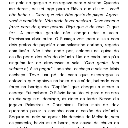
um gole no gargalo e entregava para o vizinho. Quando
me deram, passei logo para o Flávio que disse:
– você
não bebeu. – Claro que não. Não gosto de pinga. Agora,
você é candidato. Não pode fazer desfeita. Deve beber e
fazer cara de quem gostou. Diga que é da boa.
O que
fez. A primeira garrafa não chegou dar a volta.
Precisaram abrir outra. O Fumaça vem para a sala com
dois pratos de papelão com salaminho cortado, regado
com limão. Não tinha onde por, colocou na quina do
caixão perto dos pés do defunto. Um de cada lado p’ra
ninguém ter de atravessar a sala.
“Olha gente, tem
salame aí, é só pegar”.
Ladainha, cachaça e salame. Mais
cachaça. Teve um pé de cana que escorregou o
cotovelo que apoiava na beira do ataúde, batendo com
força na barriga do “Capitão” que chegou a mexer a
cabeça. Fui embora. O Flávio ficou. Voltei para o enterro
no dia seguinte, domingo, às cinco da tarde. Nesse dia
jogava Palmeiras e Corinthians. Tinha mais de dez
querendo puxar o carrinho com o caixão do defunto.
Segurar ou nele se apoiar. Na descida do Melhado, sem
calçamento, havia muito barro, por causa da chuva da