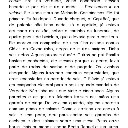
Fórum.
Era, na verdade, velho conhecido. Pessoa
humilde e por ele muito querida.
– Precisamos ir ao
velório.
Ele ainda mora no Melhado. Combinamos. Ele foi
primeiro. Eu fui depois. Quando cheguei, o “Capitão”, que
de patente não tinha nada, só o apelido, já estava
arrumado no caixão, sobre o carrinho da funerária, de
quatro pneus de bicicleta, que o levaria para o cemitério.
Ele morava na companhia de uma filha casada com o
Clóvis do Cavaquinho, negro de muitos amigos. Tinha
seis netos. Alguns puxaram à mãe. Outros ao pai. Família
bastante conhecida, até mesmo porque o genro fazia
parte de rodas de samba e de pagode. Os vizinhos
chegando. Alguns trazendo cadeiras emprestadas, que
eram encostadas na parede da sala. O Flávio já estava
em campanha eleitoral para o seu segundo mandato de
Vereador. Não tinha mais que vinte e cinco anos. Alguns
parentes e amigos do falecido traziam nas mãos uma
garrafa de pinga. De vez em quando, alguém aparecia
com um gomo de salame. Como a cozinha era anexa à
sala e sem porta, deu para contar seis garrafas de
cachaça e dois salames sobre uma mesa. Pelas onze
horas, mais ou menos, chega Benta Raquel e sua turma.