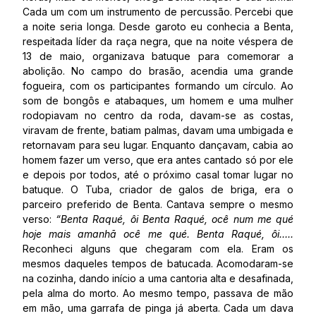
Cada um com um instrumento de percussão. Percebi que
a noite seria longa. Desde garoto eu conhecia a Benta,
respeitada líder da raça negra, que na noite véspera de
13 de maio, organizava batuque para comemorar a
abolição. No campo do brasão, acendia uma grande
fogueira, com os participantes formando um círculo. Ao
som de bongôs e atabaques, um homem e uma mulher
rodopiavam no centro da roda, davam-se as costas,
viravam de frente, batiam palmas, davam uma umbigada e
retornavam para seu lugar. Enquanto dançavam, cabia ao
homem fazer um verso, que era antes cantado só por ele
e depois por todos, até o próximo casal tomar lugar no
batuque. O Tuba, criador de galos de briga, era o
parceiro preferido de Benta. Cantava sempre o mesmo
verso:
“Benta Raqué, ôi Benta Raqué, ocê num me qué
hoje mais amanhã ocê me qué. Benta Raqué, ôi…..
Reconheci alguns que chegaram com ela. Eram os
mesmos daqueles tempos de batucada. Acomodaram-se
na cozinha, dando início a uma cantoria alta e desafinada,
pela alma do morto. Ao mesmo tempo, passava de mão
em mão, uma garrafa de pinga já aberta. Cada um dava