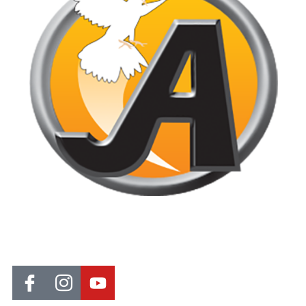
Jornal de Araraquara, sua fonte confiável de notícias local. Nos
destacamos pela dedicação à distribuição de notícias, oferecendo
insights valiosos, análises aprofundadas e cobertura abrangente.