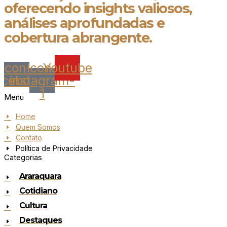
oferecendo insights valiosos,
análises aprofundadas e
cobertura abrangente.
Icon-
Icon-
Youtube
acebook
instagram-
1
Menu
Home
Quem Somos
Contato
Política de Privacidade
Categorias
Araraquara
Cotidiano
Cultura
Destaques