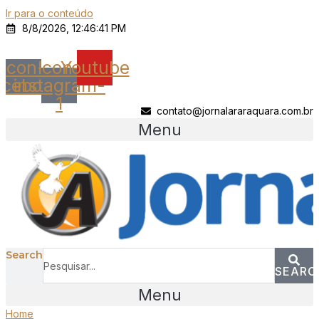
Ir para o conteúdo
8/8/2026, 12:46:41 PM
Icon-
Icon-
Youtube
acebook
instagram-
1
contato@jornalararaquara.com.br
Menu
Search
SEARC
Menu
Home