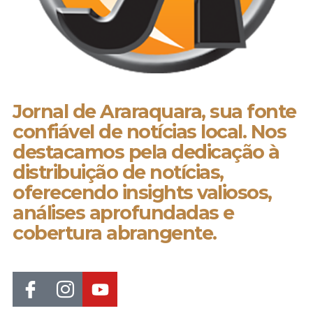
Jornal de Araraquara, sua fonte
confiável de notícias local. Nos
destacamos pela dedicação à
distribuição de notícias,
oferecendo insights valiosos,
análises aprofundadas e
cobertura abrangente.