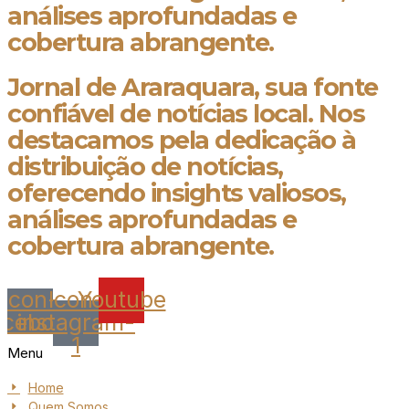
análises aprofundadas e
cobertura abrangente.
Jornal de Araraquara, sua fonte
confiável de notícias local. Nos
destacamos pela dedicação à
distribuição de notícias,
oferecendo insights valiosos,
análises aprofundadas e
cobertura abrangente.
Icon-
Icon-
Youtube
acebook
instagram-
1
Menu
Home
Quem Somos