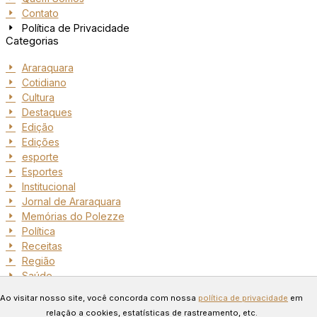
Contato
Política de Privacidade
Categorias
Araraquara
Cotidiano
Cultura
Destaques
Edição
Edições
esporte
Esportes
Institucional
Jornal de Araraquara
Memórias do Polezze
Política
Receitas
Região
Saúde
Copyright © 2024 Todos os
Ao visitar nosso site, você concorda com nossa
política de privacidade
em
direitos reservados. Desenvolvido
relação a cookies, estatísticas de rastreamento, etc.