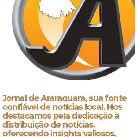
Jornal de Araraquara, sua fonte
confiável de notícias local. Nos
destacamos pela dedicação à
distribuição de notícias,
oferecendo insights valiosos,