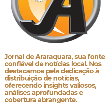
Jornal de Araraquara, sua fonte
confiável de notícias local. Nos
destacamos pela dedicação à
distribuição de notícias,
oferecendo insights valiosos,
análises aprofundadas e
cobertura abrangente.