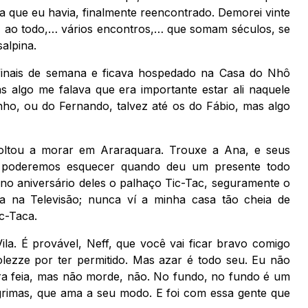
a que eu havia, finalmente reencontrado. Demorei vinte
… ao todo,… vários encontros,… que somam séculos, se
alpina.
finais de semana e ficava hospedado na Casa do Nhô
 algo me falava que era importante estar ali naquele
ho, ou do Fernando, talvez até os do Fábio, mas algo
oltou a morar em Araraquara. Trouxe a Ana, e seus
is poderemos esquecer quando deu um presente todo
o no aniversário deles o palhaço Tic-Tac, seguramente o
a na Televisão; nunca ví a minha casa tão cheia de
c-Taca.
la. É provável, Neff, que você vai ficar bravo comigo
lezze por ter permitido. Mas azar é todo seu. Eu não
 cara feia, mas não morde, não. No fundo, no fundo é um
ágrimas, que ama a seu modo. E foi com essa gente que