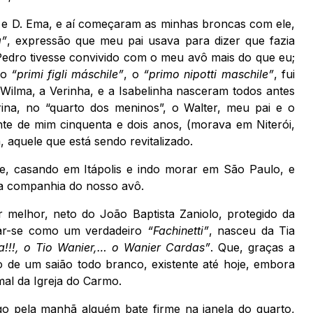
ta e D. Ema, e aí começaram as minhas broncas com ele,
a”
, expressão que meu pai usava para dizer que fazia
 Pedro tivesse convivido com o meu avô mais do que eu;
 do
“primi figli máschile”
, o
“primo nipotti maschile”
, fui
a Wilma, a Verinha, e a Isabelinha nasceram todos antes
ina, no “quarto dos meninos”, o Walter, meu pai e o
te de mim cinquenta e dois anos, (morava em Niterói,
, aquele que está sendo revitalizado.
, casando em Itápolis e indo morar em São Paulo, e
la companhia do nosso avô.
 melhor, neto do João Baptista Zaniolo, protegido da
ar-se como um verdadeiro
“Fachinetti”
, nasceu da Tia
!!!, o Tio Wanier,… o Wanier Cardas”
. Que, graças a
 de um saião todo branco, existente até hoje, embora
al da Igreja do Carmo.
o pela manhã alguém bate firme na janela do quarto,