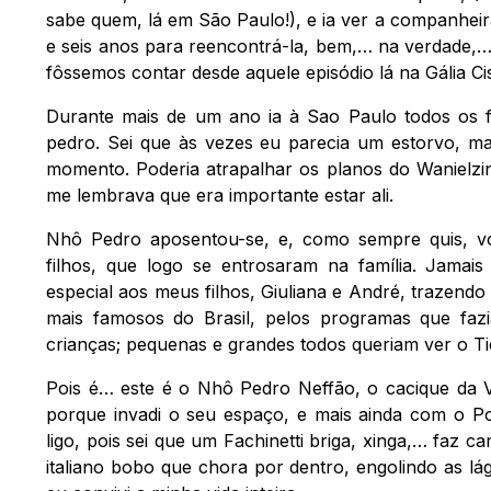
sabe quem, lá em São Paulo!), e ia ver a companheir
e seis anos para reencontrá-la, bem,… na verdade,
fôssemos contar desde aquele episódio lá na Gália Cis
Durante mais de um ano ia à Sao Paulo todos os 
pedro. Sei que às vezes eu parecia um estorvo, mas
momento. Poderia atrapalhar os planos do Wanielzin
me lembrava que era importante estar ali.
Nhô Pedro aposentou-se, e, como sempre quis, v
filhos, que logo se entrosaram na família. Jama
especial aos meus filhos, Giuliana e André, trazend
mais famosos do Brasil, pelos programas que fazi
crianças; pequenas e grandes todos queriam ver o Ti
Pois é… este é o Nhô Pedro Neffão, o cacique da Vi
porque invadi o seu espaço, e mais ainda com o Po
ligo, pois sei que um Fachinetti briga, xinga,… faz
italiano bobo que chora por dentro, engolindo as l