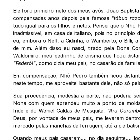
Ele foi o primeiro neto dos meus avós, João Baptis
compensadas anos depois pela famosa “
tábua raz
tudo igual para os filhos e netos: Pensei que o Nhô
inadmissível, em casa de italiano, pois no princípio
eu, embora o Neff, a Cidinha, o Wamberto, o Billi, 
de mim. Além disso eu nasci, tirado pela Dona Cor
Waldomiro, meu padrinho de crisma que ficou distan
“Federói”
, como dizia meu pai), no casarão da família
Em compensação, Nhô Pedro também ficou distante
neste tempo, me aproveitei bastante dele, não só pe
Sua procedência, modéstia à parte, não poderia ser
Nona com quem aprendeu muito a ponto de mold
Iride e do Waniel Caldas de Mesquita,
“Ara Caramba
Deus, por vontade de meus pais, me levaram dentro
marcado pelas manchas da ferrugem, até a pia batism
Quando meus pais casaram,… no dia seguinte,… log