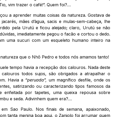
“Tio, vim trazer o café!”. Quem foi?…
meçou a aprender muitas coisas da natureza. Gostava de
, jacarés, mães d’àgua, sacis e mulas-sem-cabeça, lhe
rdido pela Urutú e ficou aleijado; claro, Urutú se não
e dúvidas, imediatamente pegou o facão e cortou o dedo.
ram uma sucuri com um esqueleto humano inteiro na
a natureza que o Nhô Pedro e todos nós amamos tanto!
uele tempo havia a recepção dos calouros. Nada deste
calouros todos sujos, são obrigados a atrapalhar o
rem. Havia a
“peruada”,
um magnífico desfile, onde os
gentes, satirizando ou caracterizando tipos famosos da
e enfeitada por tapetes, uma queixa repousa sobre
ambu e seda. Adivinhem quem era?…
em Sao Paulo. Nos finais de semana, apaixonado,
om tanta menina boa aqui, o Zaniolo foi arrumar quem