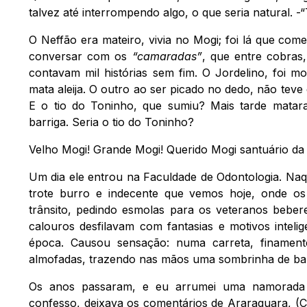
talvez até interrompendo algo, o que seria natural. -
O Neffão era mateiro, vivia no Mogi; foi lá que co
conversar com os
“camaradas”
, que entre cobras
contavam mil histórias sem fim. O Jordelino, foi mo
mata aleija. O outro ao ser picado no dedo, não tev
E o tio do Toninho, que sumiu? Mais tarde mata
barriga. Seria o tio do Toninho?
Velho Mogi! Grande Mogi! Querido Mogi santuário d
Um dia ele entrou na Faculdade de Odontologia. Naq
trote burro e indecente que vemos hoje, onde os 
trânsito, pedindo esmolas para os veteranos bebe
calouros desfilavam com fantasias e motivos inteli
época. Causou sensação: numa carreta, finament
almofadas, trazendo nas mãos uma sombrinha de b
Os anos passaram, e eu arrumei uma namorada 
confesso, deixava os comentários de Araraquara, (C