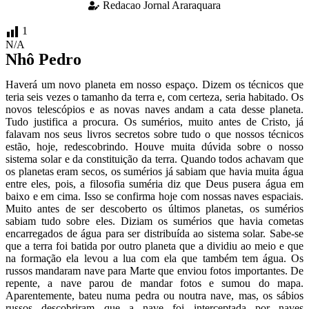
Redacao Jornal Araraquara
1
N/A
Nhô Pedro
Haverá um novo planeta em nosso espaço. Dizem os técnicos que
teria seis vezes o tamanho da terra e, com certeza, seria habitado. Os
novos telescópios e as novas naves andam a cata desse planeta.
Tudo justifica a procura. Os sumérios, muito antes de Cristo, já
falavam nos seus livros secretos sobre tudo o que nossos técnicos
estão, hoje, redescobrindo. Houve muita dúvida sobre o nosso
sistema solar e da constituição da terra. Quando todos achavam que
os planetas eram secos, os sumérios já sabiam que havia muita água
entre eles, pois, a filosofia suméria diz que Deus pusera água em
baixo e em cima. Isso se confirma hoje com nossas naves espaciais.
Muito antes de ser descoberto os últimos planetas, os sumérios
sabiam tudo sobre eles. Diziam os sumérios que havia cometas
encarregados de água para ser distribuída ao sistema solar. Sabe-se
que a terra foi batida por outro planeta que a dividiu ao meio e que
na formação ela levou a lua com ela que também tem água. Os
russos mandaram nave para Marte que enviou fotos importantes. De
repente, a nave parou de mandar fotos e sumou do mapa.
Aparentemente, bateu numa pedra ou noutra nave, mas, os sábios
russos descobriram que a nave foi interceptada por naves