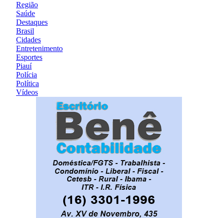
Região
Saúde
Destaques
Brasil
Cidades
Entretenimento
Esportes
Piauí
Polícia
Política
Vídeos