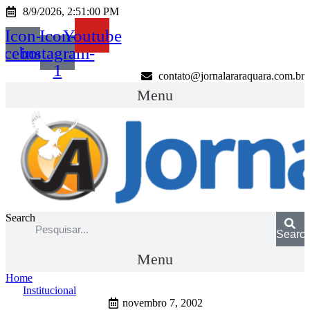
Ir
8/9/2026, 2:51:00 PM
para
Icon-
Icon-
Youtube
o
conteúdo
acebook
instagram-
1
contato@jornalararaquara.com.br
Menu
Search
Searc
Menu
Home
Institucional
novembro 7, 2002