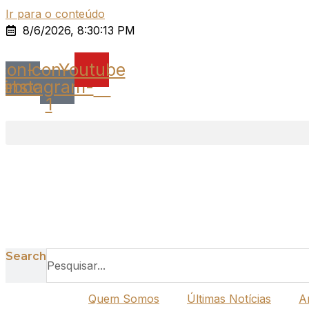
Ir para o conteúdo
8/6/2026, 8:30:13 PM
Icon-
Icon-
Youtube
cebook
instagram-
1
Search
Quem Somos
Últimas Notícias
A