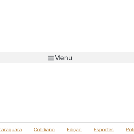
Menu
raraquara
Cotidiano
Edição
Esportes
Polí