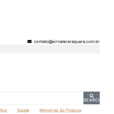
contato@jornalararaquara.com.br
SEARCH
tica
Saúde
Memórias do Polezze