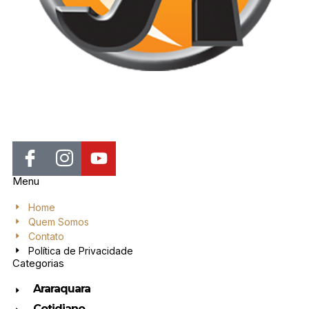
Jornal de Araraquara, sua fonte confiável de notícias local. Nos
destacamos pela dedicação à distribuição de notícias, oferecendo
insights valiosos, análises aprofundadas e cobertura abrangente.
Menu
Home
Quem Somos
Contato
Política de Privacidade
Categorias
Araraquara
Cotidiano