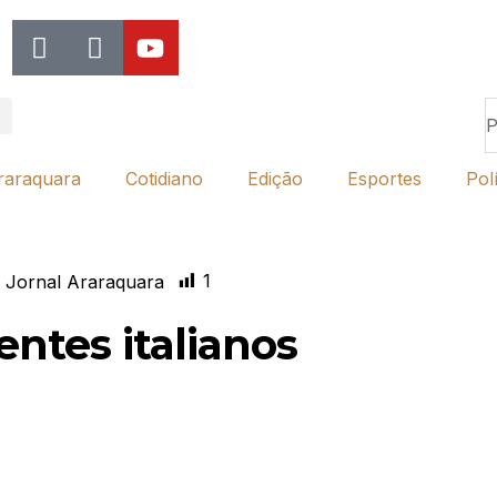
raraquara
Cotidiano
Edição
Esportes
Polí
1
 Jornal Araraquara
ntes italianos