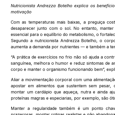
Nutricionista Andrezza Botelho explica os benefíci
motivação
Com as temperaturas mais baixas, a preguiça cos
desaparecer junto com o sol. No entanto, manter u
essencial para o equilíbrio do metabolismo, o forta
Segundo a nutricionista Andrezza Botelho, o corp
aumenta a demanda por nutrientes — e também a ten
“A prática de exercícios no frio não só ajuda a con
sanguínea, melhora o humor e reduz sintomas de ans
corpo e manter o organismo funcionando bem”, explic
Aliar a movimentação corporal com uma alimentação
apostar em alimentos que sustentem sem pesar, co
montar um cardápio que aqueça, nutra e ainda aju
proteínas magras e especiarias, por exemplo, são ó
Manter a regularidade também é um ponto chave.
prazerosas, montar rotinas realistas e não abando