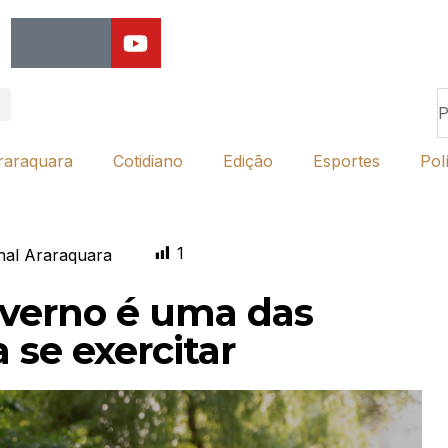
raraquara
Cotidiano
Edição
Esportes
Polí
1
nal Araraquara
nverno é uma das
 se exercitar