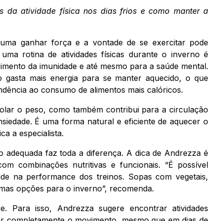
os da atividade física nos dias frios e como manter a
tuma ganhar força e a vontade de se exercitar pode
ma rotina de atividades físicas durante o inverno é
lecimento da imunidade e até mesmo para a saúde mental.
o gasta mais energia para se manter aquecido, o que
dência ao consumo de alimentos mais calóricos.
trolar o peso, como também contribui para a circulação
iedade. É uma forma natural e eficiente de aquecer o
a a especialista.
 adequada faz toda a diferença. A dica de Andrezza é
m combinações nutritivas e funcionais. “É possível
de na performance dos treinos. Sopas com vegetais,
timas opções para o inverno”, recomenda.
 Para isso, Andrezza sugere encontrar atividades
nar completamente o movimento, mesmo que em dias de