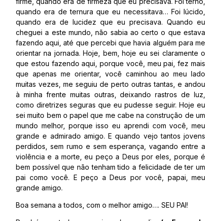
firme, quando era de firmeza que eu precisava. Foi terno,
quando era de ternura que eu necessitava… Foi lúcido,
quando era de lucidez que eu precisava. Quando eu
cheguei a este mundo, não sabia ao certo o que estava
fazendo aqui, até que percebi que havia alguém para me
orientar na jornada. Hoje, bem, hoje eu sei claramente o
que estou fazendo aqui, porque você, meu pai, fez mais
que apenas me orientar, você caminhou ao meu lado
muitas vezes, me seguiu de perto outras tantas, e andou
à minha frente muitas outras, deixando rastros de luz,
como diretrizes seguras que eu pudesse seguir. Hoje eu
sei muito bem o papel que me cabe na construção de um
mundo melhor, porque isso eu aprendi com você, meu
grande e admirado amigo. E quando vejo tantos jovens
perdidos, sem rumo e sem esperança, vagando entre a
violência e a morte, eu peço a Deus por eles, porque é
bem possível que não tenham tido a felicidade de ter um
pai como você. E peço a Deus por você, papai, meu
grande amigo.
Boa semana a todos, com o melhor amigo…. SEU PAI!