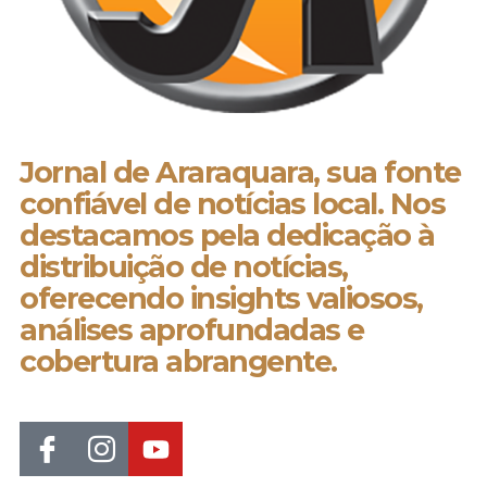
Jornal de Araraquara, sua fonte
confiável de notícias local. Nos
destacamos pela dedicação à
distribuição de notícias,
oferecendo insights valiosos,
análises aprofundadas e
cobertura abrangente.