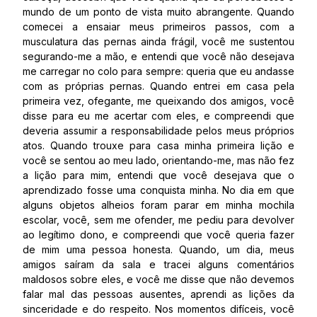
mundo de um ponto de vista muito abrangente. Quando
comecei a ensaiar meus primeiros passos, com a
musculatura das pernas ainda frágil, você me sustentou
segurando-me a mão, e entendi que você não desejava
me carregar no colo para sempre: queria que eu andasse
com as próprias pernas. Quando entrei em casa pela
primeira vez, ofegante, me queixando dos amigos, você
disse para eu me acertar com eles, e compreendi que
deveria assumir a responsabilidade pelos meus próprios
atos. Quando trouxe para casa minha primeira lição e
você se sentou ao meu lado, orientando-me, mas não fez
a lição para mim, entendi que você desejava que o
aprendizado fosse uma conquista minha. No dia em que
alguns objetos alheios foram parar em minha mochila
escolar, você, sem me ofender, me pediu para devolver
ao legítimo dono, e compreendi que você queria fazer
de mim uma pessoa honesta. Quando, um dia, meus
amigos saíram da sala e tracei alguns comentários
maldosos sobre eles, e você me disse que não devemos
falar mal das pessoas ausentes, aprendi as lições da
sinceridade e do respeito. Nos momentos difíceis, você