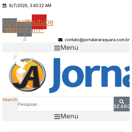
Ir
8/7/2026, 3:40:22 AM
para
o
Icon-
Icon-
Youtube
conteúdo
acebook
instagram-
1
contato@jornalararaquara.com.br
Menu
Search
SEARC
Menu