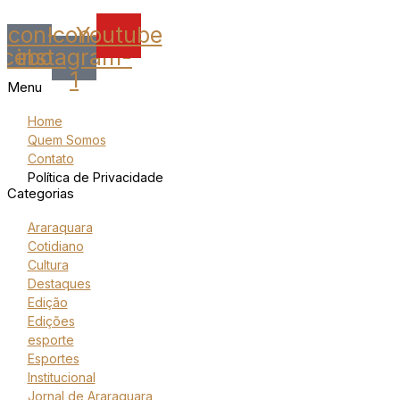
Icon-
Icon-
Youtube
acebook
instagram-
1
Menu
Home
Quem Somos
Contato
Política de Privacidade
Categorias
Araraquara
Cotidiano
Cultura
Destaques
Edição
Edições
esporte
Esportes
Institucional
Jornal de Araraquara