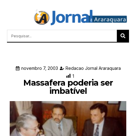
Quem Somos
Últimas Notícias
Memórias do Polezze
novembro 7, 2003
Redacao Jornal Araraquara
1
Massafera poderia ser
imbatível