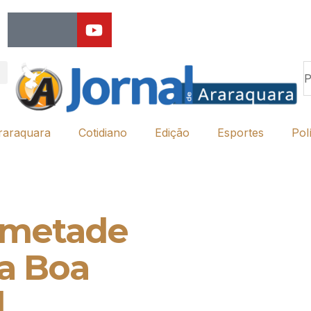
raraquara
Cotidiano
Edição
Esportes
Polí
 metade
ra Boa
l