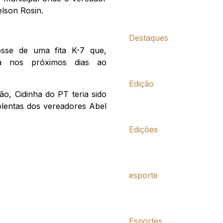
elson Rosin.
Destaques
osse de uma fita K-7 que,
da nos próximos dias ao
Edição
o, Cidinha do PT teria sido
olentas dos vereadores Abel
Edições
esporte
Esportes