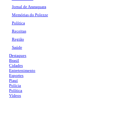
Jornal de Araraquara
Memórias do Polezze
Política
Receitas
Região
Saúde
Destaques
Brasil
Cidades
Entretenimento
Esportes
Piauí
Polícia
Política
Vídeos