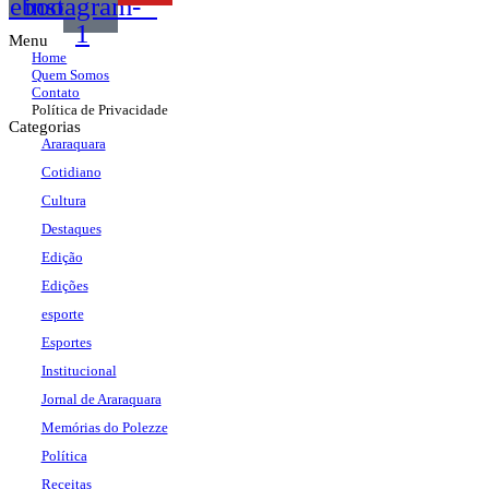
acebook
instagram-
1
Menu
Home
Quem Somos
Contato
Política de Privacidade
Categorias
Araraquara
Cotidiano
Cultura
Destaques
Edição
Edições
esporte
Esportes
Institucional
Jornal de Araraquara
Memórias do Polezze
Política
Receitas