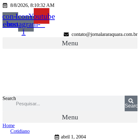
Ir
8/8/2026, 8:10:32 AM
para
Icon-
Icon-
Youtube
o
conteúdo
acebook
instagram-
1
contato@jornalararaquara.com.br
Menu
Search
Searc
Menu
Home
Cotidiano
abril 1, 2004